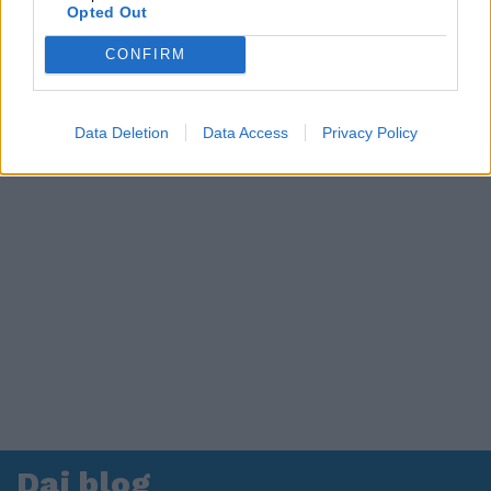
in ospedale. Le dichiarazioni ai giornalisti
Opted Out
CONFIRM
Data Deletion
Data Access
Privacy Policy
Dai blog