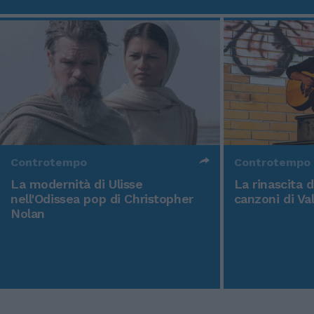
Controtempo
Controtempo
La modernità di Ulisse
La rinascita 
nell'Odissea pop di Christopher
canzoni di Va
Nolan