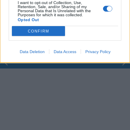
I want to opt-out of Collection, Use,
Retention, Sale, and/or Sharing of my
Personal Data that Is Unrelated with the
Purposes for which it was collected.
00:00
01:16
Opted Out
Leonardo Maria Del Vecchio dall'ex compagna
CONFIRM
in ospedale. Le dichiarazioni ai giornalisti
Data Deletion
Data Access
Privacy Policy