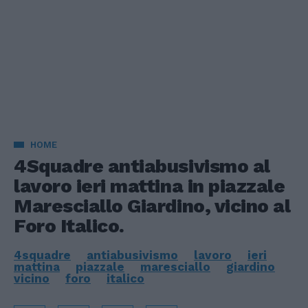
HOME
4Squadre antiabusivismo al
lavoro ieri mattina in piazzale
Maresciallo Giardino, vicino al
Foro Italico.
4squadre
antiabusivismo
lavoro
ieri
mattina
piazzale
maresciallo
giardino
vicino
foro
italico