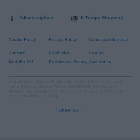
Edicola digitale
Il Tempo Shopping
Cookie Policy
Privacy Policy
Condizioni Generali
Contatti
Pubblicità
Credits
Modello 231
Preferenze Privacy
Assistenza
Sede legale: Piazza Colonna, 366 - 00187 Roma CF e P. Iva e
Iscriz. Registro Imprese Roma: 13486391009 REA Roma n°
1450962 Cap. Sociale € 25.000,00 i.v. © Copyright IlTempo. Srl -
ISSN (sito web): 1721-4084
TORNA SU