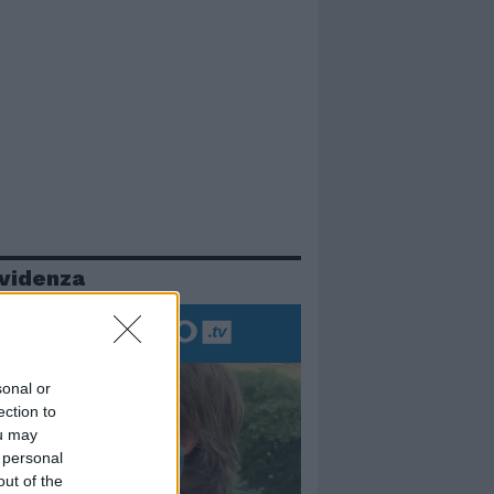
evidenza
sonal or
ection to
ou may
 personal
out of the