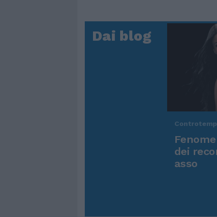
Dai blog
Controtem
Fenomen
dei reco
asso