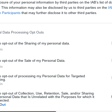
losure of your personal information by third parties on the IAB’s list of
. This information may also be disclosed by us to third parties on the
IA
Participants
that may further disclose it to other third parties.
Le
da
Rudy Giuliani a Come States?
Le
l Data Processing Opt Outs
Trump, Meloni e la strategia
americana
o opt-out of the Sharing of my personal data.
In
o opt-out of the Sale of my Personal Data.
In
to opt-out of processing my Personal Data for Targeted
ing.
In
o opt-out of Collection, Use, Retention, Sale, and/or Sharing
ersonal Data that Is Unrelated with the Purposes for which it
lected.
Out