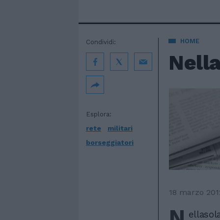
HOME
Condividi:
Nella
Esplora:
rete
militari
borseggiatori
18 marzo 201
N
ellasol