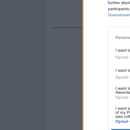
further disc
participants
Downstream 
Persona
I want t
Opted 
I want t
Opted 
I want 
Advertis
Opted 
I want t
of my P
was col
Opted 