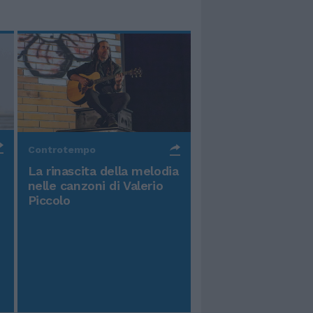
Controtempo
La rinascita della melodia
nelle canzoni di Valerio
Piccolo