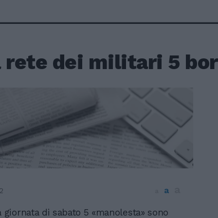
 rete dei militari 5 bo
a
a
2
a
a giornata di sabato 5 «manolesta» sono