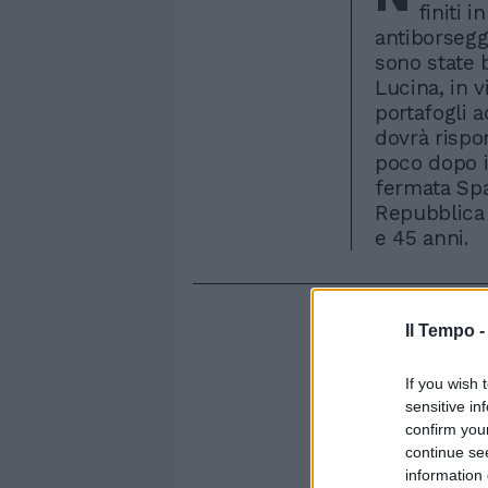
finiti 
antiborseggi
sono state 
Lucina, in v
portafogli a
dovrà rispon
poco dopo i
fermata Spa
Repubblica 
e 45 anni.
Il Tempo 
If you wish 
sensitive in
confirm you
continue se
information 