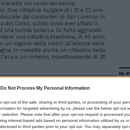
in manette nel corso dei servizi
o. Due cittadine bulgare di i 21 e 22 anni
bloccate dai carabinieri di San Lorenzo in
ia del Corso, subito dopo aver sfilato il
d una turista polacca. Di furto aggravato
dere una cittadina brasiliana, di 40 anni,
n un vagone della metro all'altezza della
gna. In manette anche un cittadino della
Ceca e un romeno, rispettivamente di 35
In 
-
Do Not Process My Personal Information
to opt-out of the sale, sharing to third parties, or processing of your per
formation for targeted advertising by us, please use the below opt-out s
r selection. Please note that after your opt-out request is processed y
eing interest-based ads based on personal information utilized by us or
disclosed to third parties prior to your opt-out. You may separately opt-