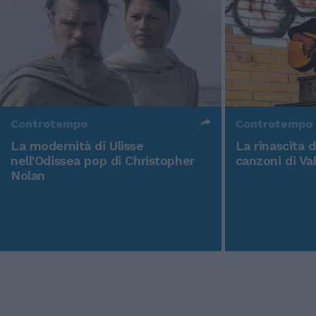
Controtempo
Controtempo
La modernità di Ulisse
La rinascita 
nell'Odissea pop di Christopher
canzoni di Va
Nolan