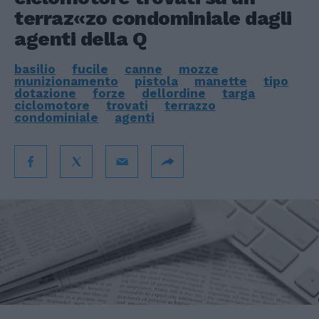
terraz«zo condominiale dagli
agenti della Q
basilio
fucile
canne
mozze
munizionamento
pistola
manette
tipo
dotazione
forze
dellordine
targa
ciclomotore
trovati
terrazzo
condominiale
agenti