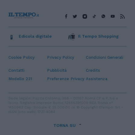
Edicola digitale
Il Tempo Shopping
Cookie Policy
Privacy Policy
Condizioni Generali
Contatti
Pubblicità
Credits
Modello 231
Preferenze Privacy
Assistenza
Sede legale: Piazza Colonna, 366 - 00187 Roma CF e P. Iva e
Iscriz. Registro Imprese Roma: 13486391009 REA Roma n°
1450962 Cap. Sociale € 25.000,00 i.v. © Copyright IlTempo. Srl -
ISSN (sito web): 1721-4084
TORNA SU