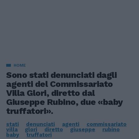
HOME
Sono stati denunciati dagli
agenti del Commissariato
Villa Glori, diretto dal
Giuseppe Rubino, due «baby
truffatori».
stati
denunciati
agenti
commissariato
villa
glori
diretto
giuseppe
rubino
baby
truffatori