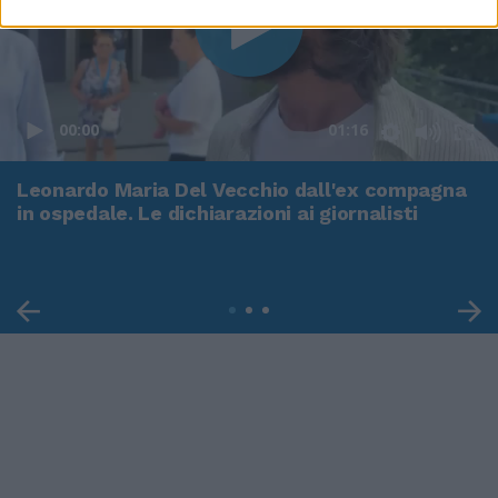
00:00
01:16
Leonardo Maria Del Vecchio dall'ex compagna
in ospedale. Le dichiarazioni ai giornalisti