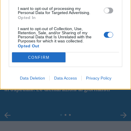
I want to opt-out of processing my
Personal Data for Targeted Advertising.
Opted In
I want to opt-out of Collection, Use,
Retention, Sale, and/or Sharing of my
Personal Data that Is Unrelated with the
Purposes for which it was collected.
Opted Out
CONFIRM
00:00
01:16
Data Deletion
Data Access
Privacy Policy
Leonardo Maria Del Vecchio dall'ex compagna
in ospedale. Le dichiarazioni ai giornalisti