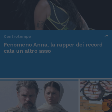
Controtempo
Fenomeno Anna, la rapper dei record
cala un altro asso