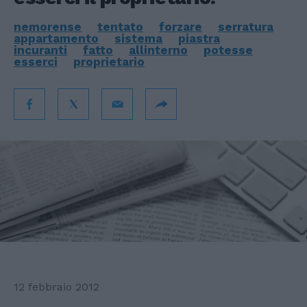
nemorense
tentato
forzare
serratura
appartamento
sistema
piastra
incuranti
fatto
allinterno
potesse
esserci
proprietario
12 febbraio 2012