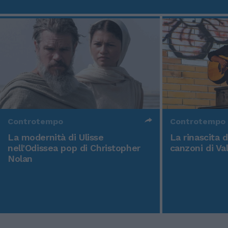
Controtempo
Controtempo
La modernità di Ulisse
La rinascita 
nell'Odissea pop di Christopher
canzoni di Va
Nolan