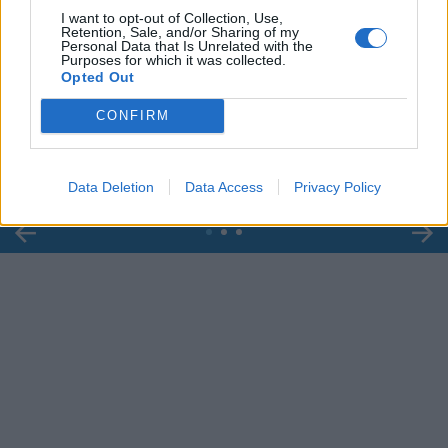
I want to opt-out of Collection, Use,
Retention, Sale, and/or Sharing of my
Personal Data that Is Unrelated with the
Purposes for which it was collected.
00:00
01:16
Opted Out
CONFIRM
Leonardo Maria Del Vecchio dall'ex compagna
in ospedale. Le dichiarazioni ai giornalisti
Data Deletion
Data Access
Privacy Policy