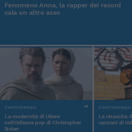
Fenomeno Anna, la rapper dei record
cala un altro asso
Controtempo
Controtempo
La modernità di Ulisse
La rinascita 
nell'Odissea pop di Christopher
canzoni di Va
Nolan