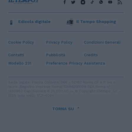
Edicola digitale
Il Tempo Shopping
Cookie Policy
Privacy Policy
Condizioni Generali
Contatti
Pubblicità
Credits
Modello 231
Preferenze Privacy
Assistenza
Sede legale: Piazza Colonna, 366 - 00187 Roma CF e P. Iva e
Iscriz. Registro Imprese Roma: 13486391009 REA Roma n°
1450962 Cap. Sociale € 25.000,00 i.v. © Copyright IlTempo. Srl -
ISSN (sito web): 1721-4084
TORNA SU