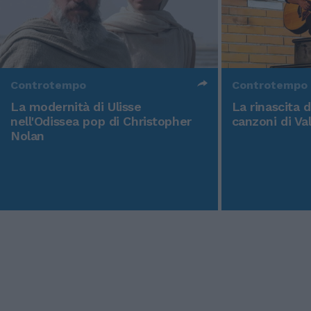
Controtempo
Controtempo
La modernità di Ulisse
La rinascita 
nell'Odissea pop di Christopher
canzoni di Va
Nolan