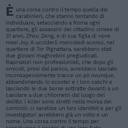
È
una corsa contro il tempo quella dei
carabinieri, che stanno tentando di
individuare, setacciando a Roma ogni
quartiere, gli assassini del cittadino cinese di
31 anni, Zhou Zeng, e di sua figlia di nove
mesi Joy. A ucciderli mercoledì scorso, nel
quartiere di Tor Pignattara, sarebbero stati
due giovani maghrebini pregiudicati.
Rapinatori non professionisti, che dopo gli
omicidi, presi dal panico, avrebbero lasciato
inconsapevolmente tracce un pò ovunque,
abbandonando lo scooter e i loro caschi e
lasciando le due borse sottratte davanti a un
casolare a due chilometri dal luogo del
delitto. I killer sono stretti nella morsa dei
controlli: ci sarebbe un loro identikit e per gli
investigatori avrebbero già un volto e un
nome. Una corsa contro il tempo per
scongiurare il rischio di una loro fuga