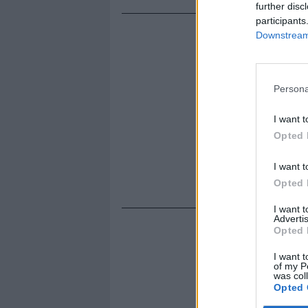
further disc
participants
Downstream 
Persona
I want t
Opted 
I want t
Opted 
I want 
Advertis
Opted 
I want t
of my P
was col
Opted 