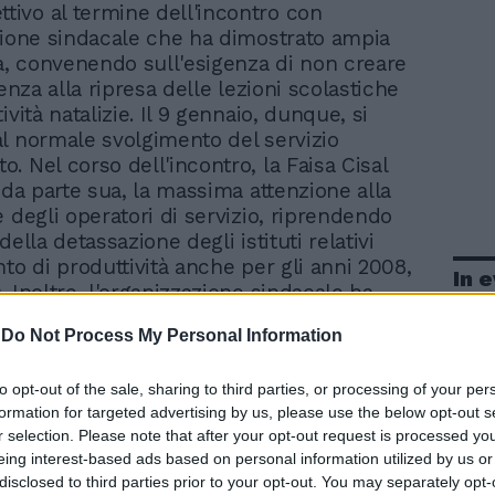
ettivo al termine dell'incontro con
zione sindacale che ha dimostrato ampia
tà, convenendo sull'esigenza di non creare
tenza alla ripresa delle lezioni scolastiche
ività natalizie. Il 9 gennaio, dunque, si
l normale svolgimento del servizio
. Nel corso dell'incontro, la Faisa Cisal
 da parte sua, la massima attenzione alla
 degli operatori di servizio, riprendendo
della detassazione degli istituti relativi
to di produttività anche per gli anni 2008,
In 
 Inoltre, l'organizzazione sindacale ha
lla Società di procedere come da impegni
-
Do Not Process My Personal Information
 al corretto riposizionamento del personale
o" e della tempestiva interruzione di
to opt-out of the sale, sharing to third parties, or processing of your per
e a mansioni superiori, in via provvisoria,
formation for targeted advertising by us, please use the below opt-out s
urare il diritto di acquisizione del
r selection. Please note that after your opt-out request is processed y
he consente di intraprendere la corretta
eing interest-based ads based on personal information utilized by us or
i selezione».
disclosed to third parties prior to your opt-out. You may separately opt-