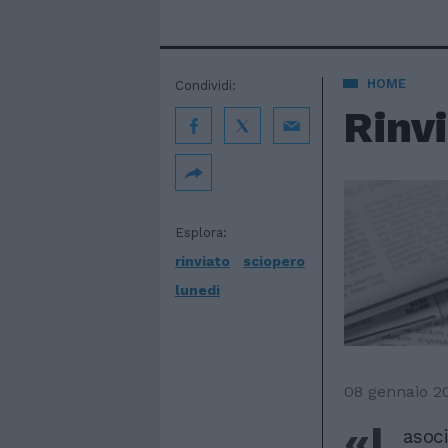
HOME
Condividi:
Rinvi
Esplora:
rinviato
sciopero
lunedi
08 gennaio 2
«L
asoci