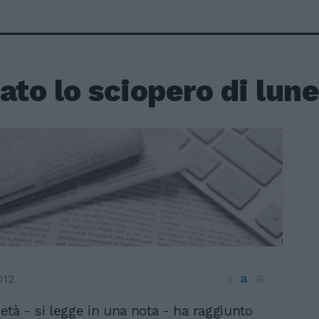
ato lo sciopero di lune
a
a
012
a
età - si legge in una nota - ha raggiunto