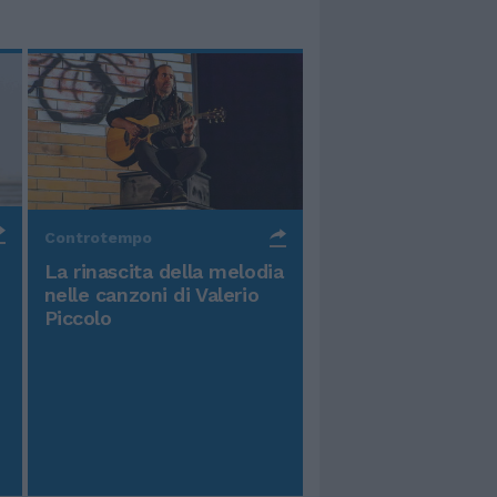
Controtempo
La rinascita della melodia
nelle canzoni di Valerio
Piccolo