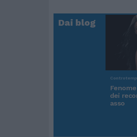
Dai blog
Controtem
Fenomen
dei reco
asso