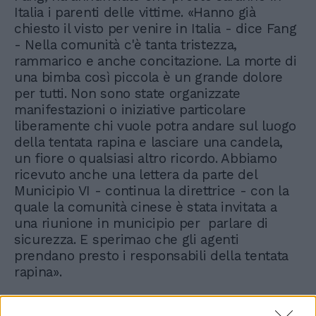
Italia i parenti delle vittime. «Hanno già
chiesto il visto per venire in Italia - dice Fang
- Nella comunità c'è tanta tristezza,
rammarico e anche concitazione. La morte di
una bimba così piccola è un grande dolore
per tutti. Non sono state organizzate
manifestazioni o iniziative particolare
liberamente chi vuole potra andare sul luogo
della tentata rapina e lasciare una candela,
un fiore o qualsiasi altro ricordo. Abbiamo
ricevuto anche una lettera da parte del
Municipio VI - continua la direttrice - con la
quale la comunità cinese è stata invitata a
una riunione in municipio per parlare di
sicurezza. E sperimao che gli agenti
prendano presto i responsabili della tentata
rapina».