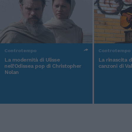
Controtempo
Controtempo
La modernità di Ulisse
La rinascita 
nell'Odissea pop di Christopher
canzoni di Va
Nolan