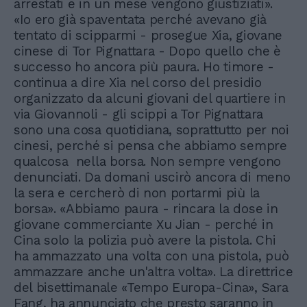
arrestati e in un mese vengono giustiziati».
«Io ero già spaventata perché avevano già
tentato di scipparmi - prosegue Xia, giovane
cinese di Tor Pignattara - Dopo quello che è
successo ho ancora più paura. Ho timore -
continua a dire Xia nel corso del presidio
organizzato da alcuni giovani del quartiere in
via Giovannoli - gli scippi a Tor Pignattara
sono una cosa quotidiana, soprattutto per noi
cinesi, perché si pensa che abbiamo sempre
qualcosa nella borsa. Non sempre vengono
denunciati. Da domani uscirò ancora di meno
la sera e cercherò di non portarmi più la
borsa». «Abbiamo paura - rincara la dose in
giovane commerciante Xu Jian - perché in
Cina solo la polizia può avere la pistola. Chi
ha ammazzato una volta con una pistola, può
ammazzare anche un'altra volta». La direttrice
del bisettimanale «Tempo Europa-Cina», Sara
Fang, ha annunciato che presto saranno in