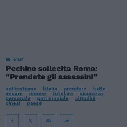
HOME
Pechino sollecita Roma:
"Prendete gli assassini"
sollecitiamo
litalia
prendere
tutte
misure
idonee
tutelare
sicurezza
personale
patrimoniale
cittadini
cinesi
paese