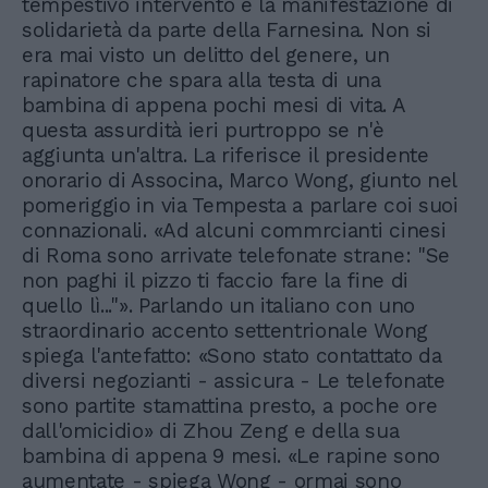
tempestivo intervento e la manifestazione di
solidarietà da parte della Farnesina. Non si
era mai visto un delitto del genere, un
rapinatore che spara alla testa di una
bambina di appena pochi mesi di vita. A
questa assurdità ieri purtroppo se n'è
aggiunta un'altra. La riferisce il presidente
onorario di Associna, Marco Wong, giunto nel
pomeriggio in via Tempesta a parlare coi suoi
connazionali. «Ad alcuni commrcianti cinesi
di Roma sono arrivate telefonate strane: "Se
non paghi il pizzo ti faccio fare la fine di
quello lì..."». Parlando un italiano con uno
straordinario accento settentrionale Wong
spiega l'antefatto: «Sono stato contattato da
diversi negozianti - assicura - Le telefonate
sono partite stamattina presto, a poche ore
dall'omicidio» di Zhou Zeng e della sua
bambina di appena 9 mesi. «Le rapine sono
aumentate - spiega Wong - ormai sono