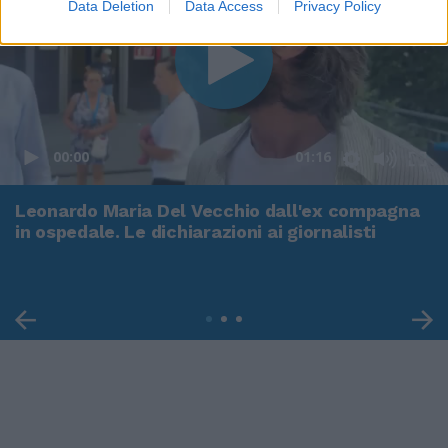
Data Deletion
Data Access
Privacy Policy
00:00
01:16
Leonardo Maria Del Vecchio dall'ex compagna
in ospedale. Le dichiarazioni ai giornalisti