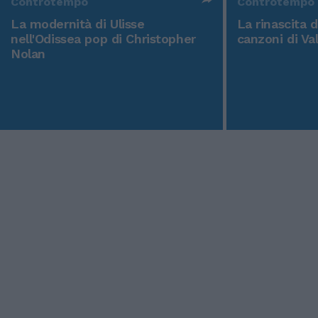
Controtempo
Controtempo
La modernità di Ulisse
La rinascita 
nell'Odissea pop di Christopher
canzoni di Va
Nolan