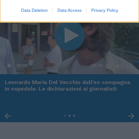
Data Deletion
Data Access
Privacy Policy
00:00
01:16
Leonardo Maria Del Vecchio dall'ex compagna
in ospedale. Le dichiarazioni ai giornalisti