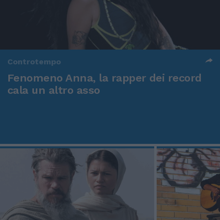
Controtempo
Fenomeno Anna, la rapper dei record
cala un altro asso