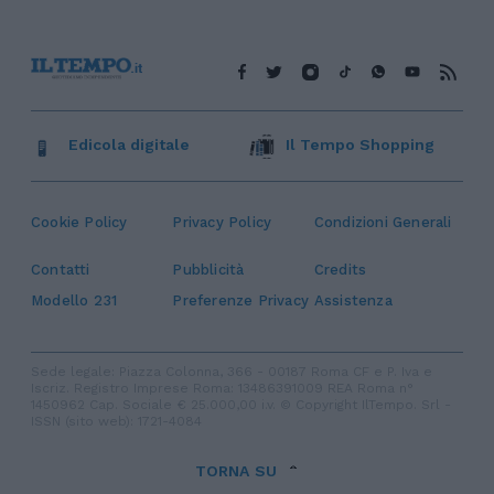
Edicola digitale
Il Tempo Shopping
Cookie Policy
Privacy Policy
Condizioni Generali
Contatti
Pubblicità
Credits
Modello 231
Preferenze Privacy
Assistenza
Sede legale: Piazza Colonna, 366 - 00187 Roma CF e P. Iva e
Iscriz. Registro Imprese Roma: 13486391009 REA Roma n°
1450962 Cap. Sociale € 25.000,00 i.v. © Copyright IlTempo. Srl -
ISSN (sito web): 1721-4084
TORNA SU