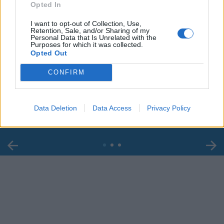
Opted In
I want to opt-out of Collection, Use,
Retention, Sale, and/or Sharing of my
Personal Data that Is Unrelated with the
Purposes for which it was collected.
Opted Out
00:00
01:16
CONFIRM
Leonardo Maria Del Vecchio dall'ex compagna
in ospedale. Le dichiarazioni ai giornalisti
Data Deletion
Data Access
Privacy Policy