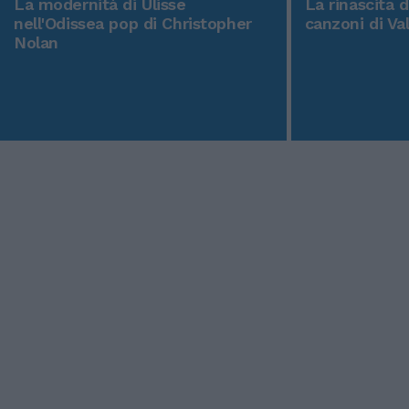
La modernità di Ulisse
La rinascita 
nell'Odissea pop di Christopher
canzoni di Va
Nolan