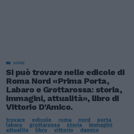
HOME
Si può trovare nelle edicole di
Roma Nord «Prima Porta,
Labaro e Grottarossa: storia,
immagini, attualità», libro di
Vittorio D'Amico.
trovare
edicole
roma
nord
porta
labaro
grottarossa
storia
immagini
attualita
libro
vittorio
damico