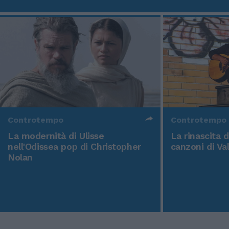
Controtempo
Controtempo
La modernità di Ulisse
La rinascita 
nell'Odissea pop di Christopher
canzoni di Va
Nolan