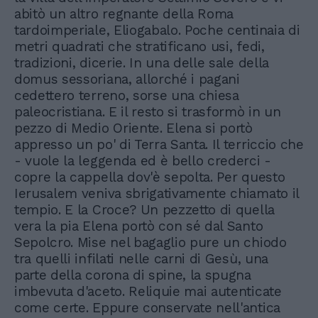
abitò un altro regnante della Roma
tardoimperiale, Eliogabalo. Poche centinaia di
metri quadrati che stratificano usi, fedi,
tradizioni, dicerie. In una delle sale della
domus sessoriana, allorché i pagani
cedettero terreno, sorse una chiesa
paleocristiana. E il resto si trasformò in un
pezzo di Medio Oriente. Elena si portò
appresso un po' di Terra Santa. Il terriccio che
- vuole la leggenda ed è bello crederci -
copre la cappella dov'è sepolta. Per questo
Ierusalem veniva sbrigativamente chiamato il
tempio. E la Croce? Un pezzetto di quella
vera la pia Elena portò con sé dal Santo
Sepolcro. Mise nel bagaglio pure un chiodo
tra quelli infilati nelle carni di Gesù, una
parte della corona di spine, la spugna
imbevuta d'aceto. Reliquie mai autenticate
come certe. Eppure conservate nell'antica