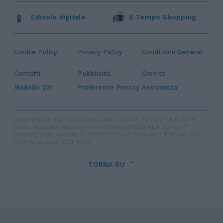
Edicola digitale
Il Tempo Shopping
Cookie Policy
Privacy Policy
Condizioni Generali
Contatti
Pubblicità
Credits
Modello 231
Preferenze Privacy
Assistenza
Sede legale: Piazza Colonna, 366 - 00187 Roma CF e P. Iva e
Iscriz. Registro Imprese Roma: 13486391009 REA Roma n°
1450962 Cap. Sociale € 25.000,00 i.v. © Copyright IlTempo. Srl -
ISSN (sito web): 1721-4084
TORNA SU