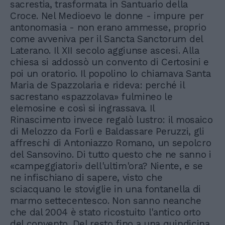
sacrestia, trasformata in Santuario della
Croce. Nel Medioevo le donne - impure per
antonomasia - non erano ammesse, proprio
come avveniva per il Sancta Sanctorum del
Laterano. Il XII secolo aggiunse ascesi. Alla
chiesa si addossò un convento di Certosini e
poi un oratorio. Il popolino lo chiamava Santa
Maria de Spazzolaria e rideva: perché il
sacrestano «spazzolava» fulmineo le
elemosine e così si ingrassava. Il
Rinascimento invece regalò lustro: il mosaico
di Melozzo da Forlì e Baldassare Peruzzi, gli
affreschi di Antoniazzo Romano, un sepolcro
del Sansovino. Di tutto questo che ne sanno i
«campeggiatori» dell'ultim'ora? Niente, e se
ne infischiano di sapere, visto che
sciacquano le stoviglie in una fontanella di
marmo settecentesco. Non sanno neanche
che dal 2004 è stato ricostuito l'antico orto
del convento. Del resto fino a una quindicina