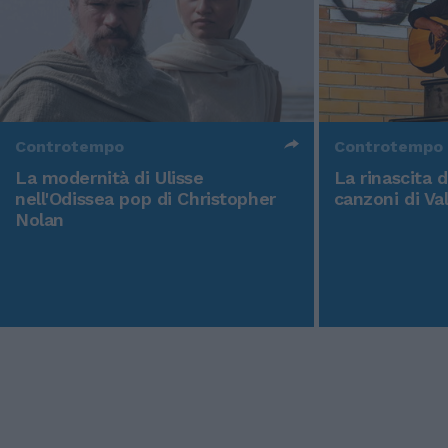
Controtempo
Controtempo
La modernità di Ulisse
La rinascita 
nell'Odissea pop di Christopher
canzoni di Va
Nolan