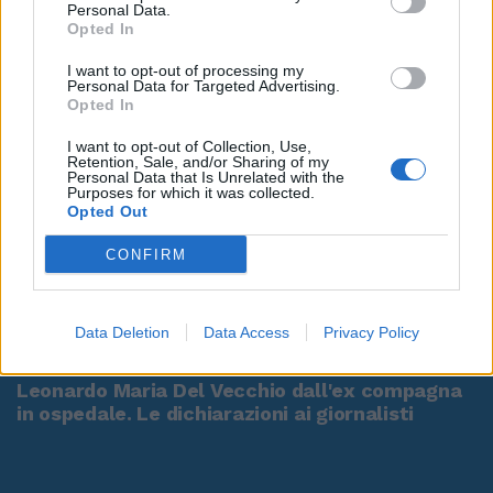
Personal Data.
Opted In
I want to opt-out of processing my
Personal Data for Targeted Advertising.
Opted In
I want to opt-out of Collection, Use,
Retention, Sale, and/or Sharing of my
Personal Data that Is Unrelated with the
Purposes for which it was collected.
Opted Out
CONFIRM
00:00
01:16
Data Deletion
Data Access
Privacy Policy
Leonardo Maria Del Vecchio dall'ex compagna
in ospedale. Le dichiarazioni ai giornalisti