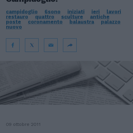
campidoglio
6sono
iniziati
ieri
lavori
restauro
quattro
sculture
antiche
poste
coronamento
balaustra
palazzo
nuovo
09 ottobre 2011