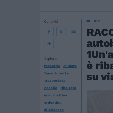
HOME
Condividi:
RACC
autob
1Un'a
Esplora:
è rib
raccordo
anulare
su vi
1unautobotte
trasportava
gasolio
ribaltata
ieri
mattina
ardeatina
allaltrezza