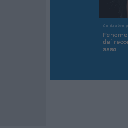
Controtem
Fenomen
dei reco
asso