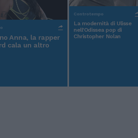
Controtempo
La modernità di Ulisse
po
nell'Odissea pop di
Christopher Nolan
o Anna, la rapper
rd cala un altro