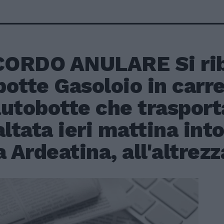
ORDO ANULARE Si rib
otte Gasoloio in carr
utobotte che trasporta
altata ieri mattina int
a Ardeatina, all'altrezz