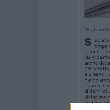
09 ottobre 20
S
ulposto
rampe d
un'ora. L'in
via Ardeatin
anche della 
PRENESTINA
e preso 2 I 
hanno arres
L'uomo è ac
ai danni di
abitazione d
agosto scor
farmacia, c