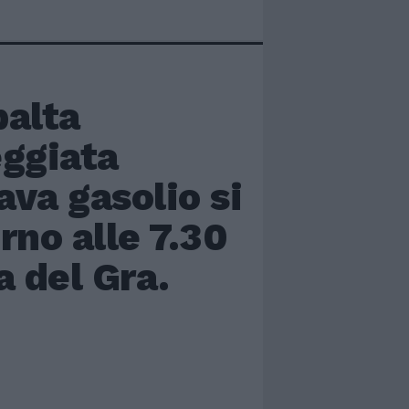
alta
eggiata
va gasolio si
orno alle 7.30
a del Gra.