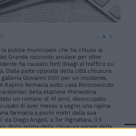
a
a
11
a
 la polizia municipale che ha chiuso le
el Grande raccordo anulare per oltre
cidente ha causato forti disagi al traffico su
a. Dalla parte opposta della città chiusura
galleria Giovanni XXIII per un incidente.
 Rapinò farmacia sotto casa Riconosciuto
carabinieri della stazione Prenestina
tato un romano di 41 anni, disoccupato.
cusato di aver messo a segno una rapina
 una farmacia a pochi metri dalla sua
i via Diego Angeli, a Tor Pignattara, il 5
so. Poco prima della chiusura serale della
In 
operto da occhiali da sole e cappello con