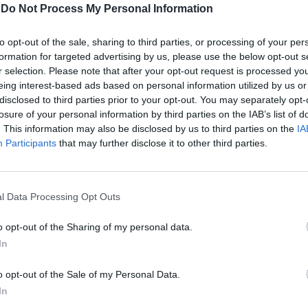
ato con un paio di forbici, si fece
-
Do Not Process My Personal Information
1.000 euro. Le immagini estrapolate
o di sorveglianza hanno fatto risalire a lui.
to opt-out of the sale, sharing to third parties, or processing of your per
 Controlli minicar all'uscita delle scuole
formation for targeted advertising by us, please use the below opt-out s
r selection. Please note that after your opt-out request is processed y
e le minicar e neopatentati al centro dei
eing interest-based ads based on personal information utilized by us or
uati l'altro ieri dagli agenti delle Volanti. I
disclosed to third parties prior to your opt-out. You may separately opt-
trollo sono stati dislocati a Ponte Milvio e
losure of your personal information by third parties on the IAB’s list of
n concomitanza con gli orari di maggiore
. This information may also be disclosed by us to third parties on the
IA
queii veicoli all'uscita di scuola. Sono state
Participants
that may further disclose it to other third parties.
 vetture sottoposte a ispezioni e verifiche
oter. Oltre 50 le carte di circolazione
Le
 la omissione della revisione. Ritirate 15
da
l Data Processing Opt Outs
ntre sono 10 auto sprovviste di copertura
Rudy Giuliani a Come States?
Le
Trump, Meloni e la strategia
va. LUNGOTEVERE DANTE Sgombero di
o opt-out of the Sharing of my personal data.
americana
n due campi abusivi 4«Lo sgombero
In
ri mattina sul lungotevere Dante ha
un centinaio di persone che si erano
o opt-out of the Sale of my Personal Data.
 tre diversi accampamenti di fortuna su un
In
irca due chilometri della sponda del fiume.