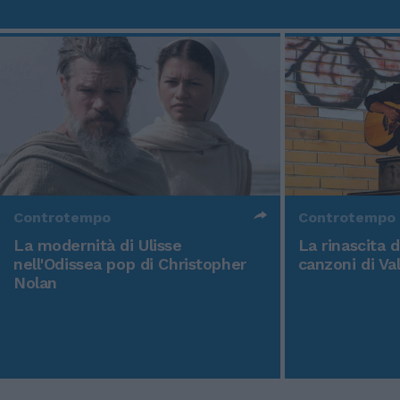
Controtempo
Controtempo
La modernità di Ulisse
La rinascita 
nell'Odissea pop di Christopher
canzoni di Va
Nolan