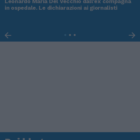
Leonardo Maria Del Vecchio dall'ex compagna
in ospedale. Le dichiarazioni ai giornalisti