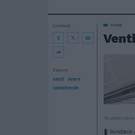
HOME
Condividi:
Venti
Esplora:
venti
opere
castelverde
18 settembre
I
lsindaco 