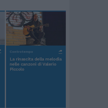
Controtempo
La rinascita della melodia
nelle canzoni di Valerio
Piccolo