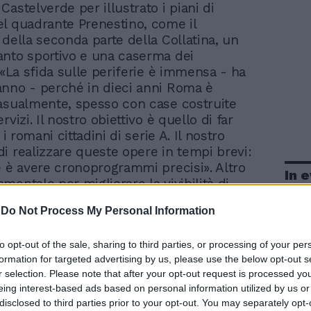
 Castelverde per illustrato i piani di
l quadrante Prenestino, come il
 della seconda parte della Collatina, un
nto sportivo e una caserma dei
 «La sfida sulle periferie è immensa - ha
nno - perché in dieci anni Roma è
asualmente, spesso con case costruite
rvizi. Il nostro obiettivo è quello di far
 i romani cittadini di serie A. Il nostro
i realizzare queste opere in tempi brevi:
e è avere cronoprogrammi precisi». Altro
In 
mentale per migliorare la vivibilità di
è, secondo il primo cittadino, il tema
-
Do Not Process My Personal Information
ezza: «Per noi la sicurezza è sempre al
o - ha aggiunto Alemanno - per questo mi
to opt-out of the sale, sharing to third parties, or processing of your per
ealizzare una caserma dei carabinieri».
formation for targeted advertising by us, please use the below opt-out s
 erano presenti, l'assessore ai Lavori
r selection. Please note that after your opt-out request is processed y
rizio Ghera, il presidente della
eing interest-based ads based on personal information utilized by us or
 Urbanistica Di Cosimo e l'assessore
disclosed to third parties prior to your opt-out. You may separately opt-