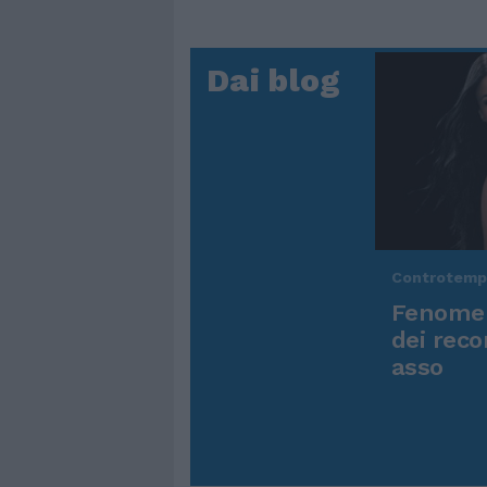
Dai blog
Controtem
Fenomen
dei reco
asso