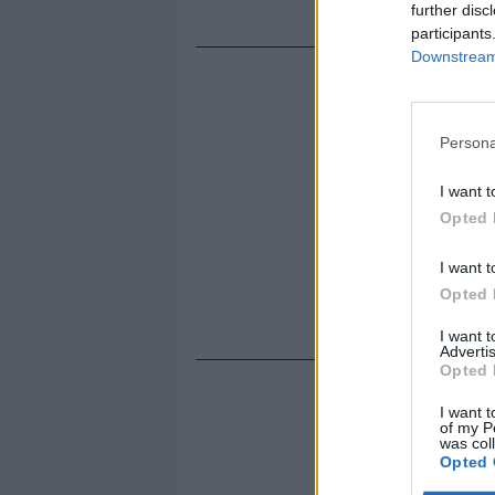
regionale ai
further disc
participants
Downstream 
Persona
I want t
Opted 
I want t
Opted 
I want 
Advertis
Opted 
I want t
of my P
was col
Opted 