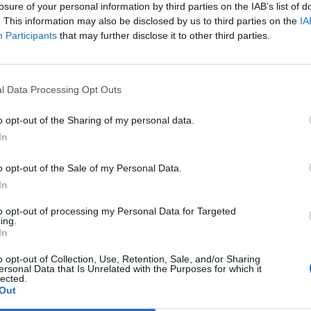
 Lavori Pubblici Luca Malcotti.
losure of your personal information by third parties on the IAB’s list of
. This information may also be disclosed by us to third parties on the
IA
Participants
that may further disclose it to other third parties.
Le
da
Rudy Giuliani a Come States?
Le
l Data Processing Opt Outs
Trump, Meloni e la strategia
americana
o opt-out of the Sharing of my personal data.
In
o opt-out of the Sale of my Personal Data.
In
to opt-out of processing my Personal Data for Targeted
ing.
In
o opt-out of Collection, Use, Retention, Sale, and/or Sharing
ersonal Data that Is Unrelated with the Purposes for which it
lected.
Out