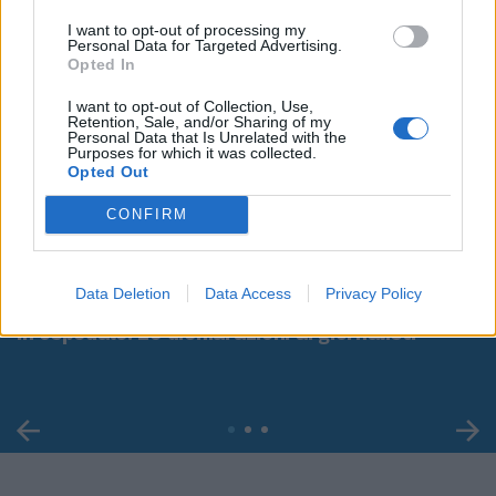
I want to opt-out of processing my
Personal Data for Targeted Advertising.
Opted In
I want to opt-out of Collection, Use,
Retention, Sale, and/or Sharing of my
Personal Data that Is Unrelated with the
Purposes for which it was collected.
Opted Out
CONFIRM
00:00
01:16
Data Deletion
Data Access
Privacy Policy
Leonardo Maria Del Vecchio dall'ex compagna
in ospedale. Le dichiarazioni ai giornalisti