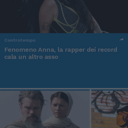
Controtempo
Fenomeno Anna, la rapper dei record
cala un altro asso