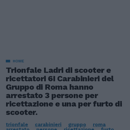
HOME
Trionfale Ladri di scooter e
ricettatori 6I Carabinieri del
Gruppo di Roma hanno
arrestato 3 persone per
ricettazione e una per furto di
scooter.
trionfale
carabinieri
gruppo
roma
arrestato
persone
ricettazione
furto