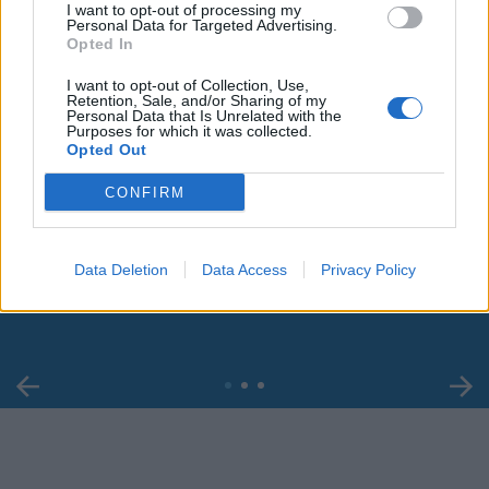
I want to opt-out of processing my
Personal Data for Targeted Advertising.
Opted In
I want to opt-out of Collection, Use,
Retention, Sale, and/or Sharing of my
Personal Data that Is Unrelated with the
Purposes for which it was collected.
Opted Out
CONFIRM
00:00
01:16
Leonardo Maria Del Vecchio dall'ex compagna
Data Deletion
Data Access
Privacy Policy
in ospedale. Le dichiarazioni ai giornalisti