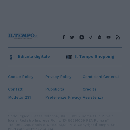
Edicola digitale
Il Tempo Shopping
Cookie Policy
Privacy Policy
Condizioni Generali
Contatti
Pubblicità
Credits
Modello 231
Preferenze Privacy
Assistenza
Sede legale: Piazza Colonna, 366 - 00187 Roma CF e P. Iva e
Iscriz. Registro Imprese Roma: 13486391009 REA Roma n°
1450962 Cap. Sociale € 25.000,00 i.v. © Copyright IlTempo. Srl -
ISSN (sito web): 1721-4084