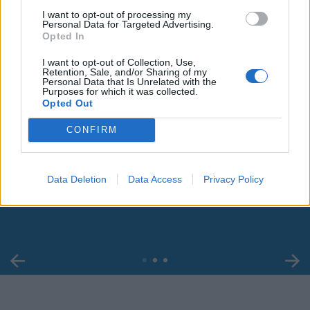
I want to opt-out of processing my
Personal Data for Targeted Advertising.
Opted In
I want to opt-out of Collection, Use,
Retention, Sale, and/or Sharing of my
Personal Data that Is Unrelated with the
Purposes for which it was collected.
Opted Out
CONFIRM
00:00
01:16
Data Deletion
Data Access
Privacy Policy
Leonardo Maria Del Vecchio dall'ex compagna
in ospedale. Le dichiarazioni ai giornalisti