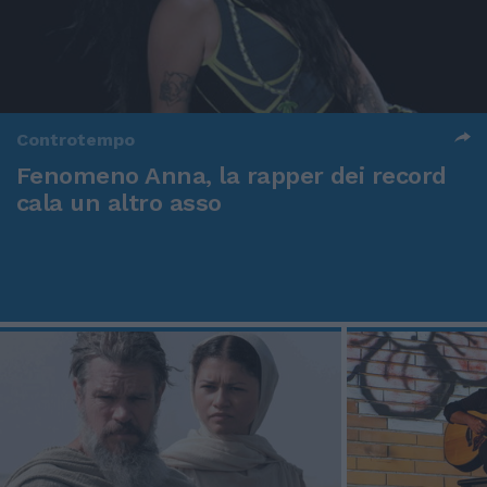
Controtempo
Fenomeno Anna, la rapper dei record
cala un altro asso