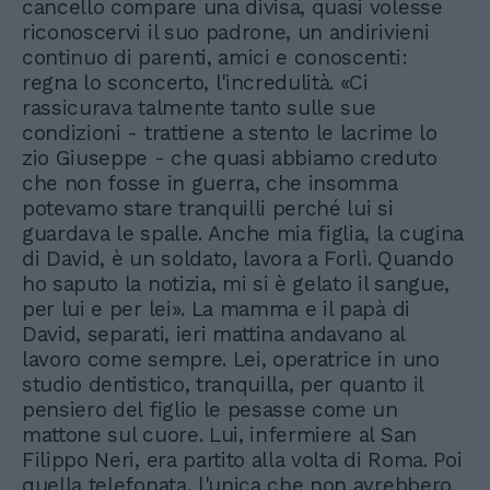
cancello compare una divisa, quasi volesse
riconoscervi il suo padrone, un andirivieni
continuo di parenti, amici e conoscenti:
regna lo sconcerto, l'incredulità. «Ci
rassicurava talmente tanto sulle sue
condizioni - trattiene a stento le lacrime lo
zio Giuseppe - che quasi abbiamo creduto
che non fosse in guerra, che insomma
potevamo stare tranquilli perché lui si
guardava le spalle. Anche mia figlia, la cugina
di David, è un soldato, lavora a Forlì. Quando
ho saputo la notizia, mi si è gelato il sangue,
per lui e per lei». La mamma e il papà di
David, separati, ieri mattina andavano al
lavoro come sempre. Lei, operatrice in uno
studio dentistico, tranquilla, per quanto il
pensiero del figlio le pesasse come un
mattone sul cuore. Lui, infermiere al San
Filippo Neri, era partito alla volta di Roma. Poi
quella telefonata, l'unica che non avrebbero