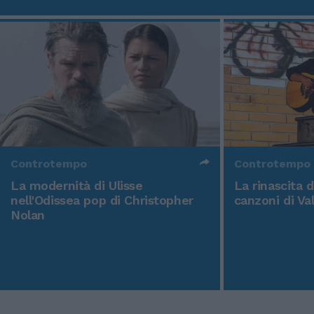
Controtempo
Controtempo
La modernità di Ulisse
La rinascita 
nell'Odissea pop di Christopher
canzoni di Va
Nolan