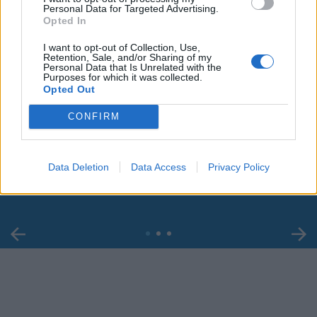
Personal Data for Targeted Advertising.
Opted In
I want to opt-out of Collection, Use,
Retention, Sale, and/or Sharing of my
Personal Data that Is Unrelated with the
Purposes for which it was collected.
Opted Out
CONFIRM
00:00
01:16
Leonardo Maria Del Vecchio dall'ex compagna
Data Deletion
Data Access
Privacy Policy
in ospedale. Le dichiarazioni ai giornalisti