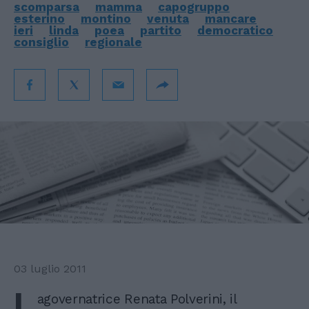
scomparsa
mamma
capogruppo
esterino
montino
venuta
mancare
ieri
linda
poea
partito
democratico
consiglio
regionale
03 luglio 2011
L
agovernatrice Renata Polverini, il