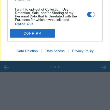
Opted In
I want to opt-out of Collection, Use,
Retention, Sale, and/or Sharing of my
Personal Data that Is Unrelated with the
Purposes for which it was collected.
Opted Out
00:00
01:16
CONFIRM
Leonardo Maria Del Vecchio dall'ex compagna
in ospedale. Le dichiarazioni ai giornalisti
Data Deletion
Data Access
Privacy Policy