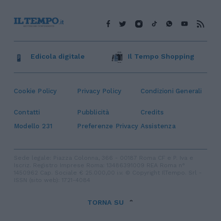
Edicola digitale
Il Tempo Shopping
Cookie Policy
Privacy Policy
Condizioni Generali
Contatti
Pubblicità
Credits
Modello 231
Preferenze Privacy
Assistenza
Sede legale: Piazza Colonna, 366 - 00187 Roma CF e P. Iva e
Iscriz. Registro Imprese Roma: 13486391009 REA Roma n°
1450962 Cap. Sociale € 25.000,00 i.v. © Copyright IlTempo. Srl -
ISSN (sito web): 1721-4084
TORNA SU