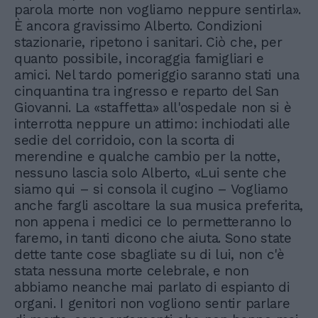
parola morte non vogliamo neppure sentirla».
È ancora gravissimo Alberto. Condizioni
stazionarie, ripetono i sanitari. Ciò che, per
quanto possibile, incoraggia famigliari e
amici. Nel tardo pomeriggio saranno stati una
cinquantina tra ingresso e reparto del San
Giovanni. La «staffetta» all'ospedale non si è
interrotta neppure un attimo: inchiodati alle
sedie del corridoio, con la scorta di
merendine e qualche cambio per la notte,
nessuno lascia solo Alberto, «Lui sente che
siamo qui – si consola il cugino – Vogliamo
anche fargli ascoltare la sua musica preferita,
non appena i medici ce lo permetteranno lo
faremo, in tanti dicono che aiuta. Sono state
dette tante cose sbagliate su di lui, non c'è
stata nessuna morte celebrale, e non
abbiamo neanche mai parlato di espianto di
organi. I genitori non vogliono sentir parlare