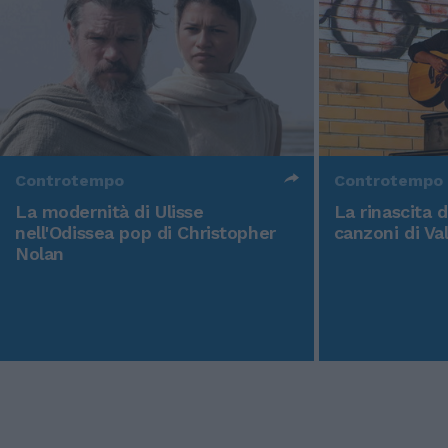
Controtempo
Controtempo
La modernità di Ulisse
La rinascita 
nell'Odissea pop di Christopher
canzoni di Va
Nolan