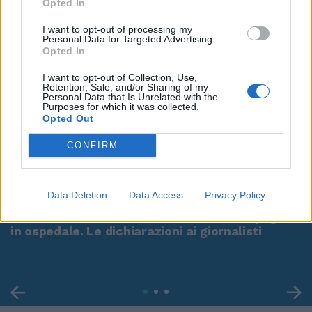
Opted In
I want to opt-out of processing my
Personal Data for Targeted Advertising.
Opted In
I want to opt-out of Collection, Use,
Retention, Sale, and/or Sharing of my
Personal Data that Is Unrelated with the
Purposes for which it was collected.
Opted Out
CONFIRM
00:00
01:16
Data Deletion
Data Access
Privacy Policy
Leonardo Maria Del Vecchio dall'ex compagna
in ospedale. Le dichiarazioni ai giornalisti