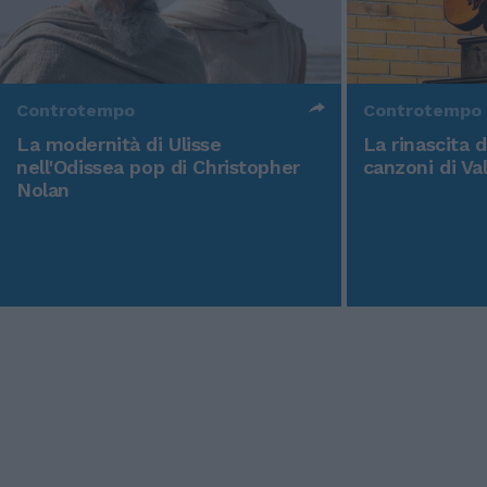
Controtempo
Controtempo
La modernità di Ulisse
La rinascita 
nell'Odissea pop di Christopher
canzoni di Va
Nolan