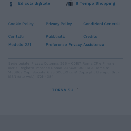
Edicola digitale
Il Tempo Shopping
Cookie Policy
Privacy Policy
Condizioni Generali
Contatti
Pubblicità
Credits
Modello 231
Preferenze Privacy
Assistenza
Sede legale: Piazza Colonna, 366 - 00187 Roma CF e P. Iva e
Iscriz. Registro Imprese Roma: 13486391009 REA Roma n°
1450962 Cap. Sociale € 25.000,00 i.v. © Copyright IlTempo. Srl -
ISSN (sito web): 1721-4084
TORNA SU