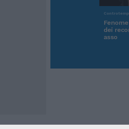
Controtem
Fenomen
dei reco
asso
Cookie Policy
Privacy Pol