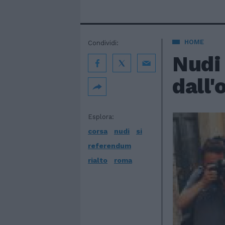
HOME
Condividi:
Nudi 
dall'
Esplora:
corsa
nudi
si
referendum
rialto
roma