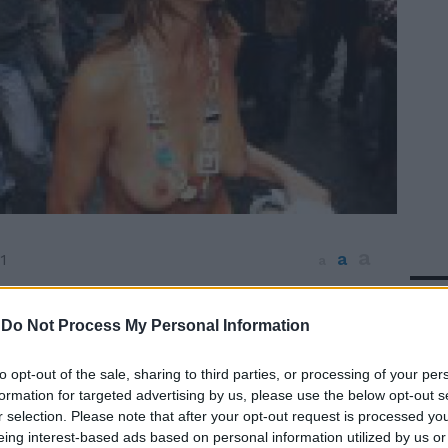
a
a
1
a
In 
ero dovuti spogliare a favore dei sì al
dum e invece solo una ragazza ha
-
Do Not Process My Personal Information
anche 100 metri in topless. Il Comitato
 sì" da qualche giorno pubblicizzava su
to opt-out of the sale, sharing to third parties, or processing of your per
a corsa "senza vestiti" nelle strade di
formation for targeted advertising by us, please use the below opt-out s
r selection. Please note that after your opt-out request is processed y
e all'ora e al luogo stabiliti si sono
eing interest-based ads based on personal information utilized by us or
le forze dell'ordine che hanno impedito il