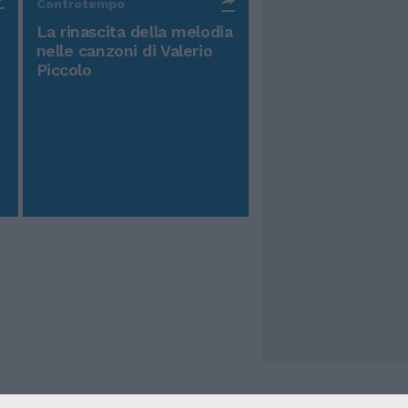
Controtempo
La rinascita della melodia
nelle canzoni di Valerio
Piccolo