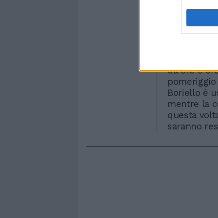
percorso qu
Sant'Ambrogi
salmone. L'
attirato tan
nessuno lì i
anzi c'è ch
da ore e ore
pomeriggio a
Boriello è 
mentre la c
questa volta
saranno resi