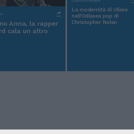
Controtempo
La modernità di Ulisse
po
nell'Odissea pop di
Christopher Nolan
o Anna, la rapper
rd cala un altro
icy
Condizioni Generali