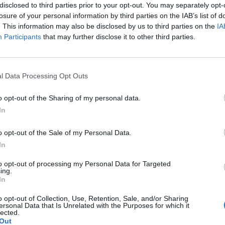
disclosed to third parties prior to your opt-out. You may separately opt-
razie a un'ordinanza comunale, in
losure of your personal information by third parties on the IAB’s list of
icolo 23 sul decoro pubblico si prevede una
. This information may also be disclosed by us to third parties on the
IA
hiunque si aggiri a torso nudo nella
Participants
that may further disclose it to other third parties.
le 15, a Via Sant'Ambrogio, si sono
degli esponenti del forum dei movimenti
Le
l'acqua per realizzare "Il miglio nudo. La
da
l Data Processing Opt Outs
l quorum" con destinazione Camera dei
Rudy Giuliani a Come States?
Le
'evento è stato promosso dall'organizzatore
Trump, Meloni e la strategia
o opt-out of the Sharing of my personal data.
lo per "abbattere il silenzio mediatico sui
americana
In
. Il luogo dell'appuntamento è stato il
le Rialto, nato dall'occupazione dell'ex
o opt-out of the Sale of my Personal Data.
ino alla Sinagoga di Roma, e alle cui
In
entolavano bandiere a favore dei 4 sì.
ella polizia i ragazzi hanno appreso che
to opt-out of processing my Personal Data for Targeted
ndati incontro a sanzioni amministartive e
ing.
In
sì hanno rimandato di mezz'ora in
nizio della corsa, fino all'ultimo
o opt-out of Collection, Use, Retention, Sale, and/or Sharing
o, alle 17 a Piazza Navona, che non è
ersonal Data that Is Unrelated with the Purposes for which it
lected.
tato. Solo una ragazza, dopo le 16, ha
Out