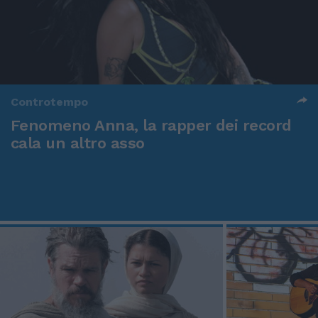
Controtempo
Fenomeno Anna, la rapper dei record
cala un altro asso