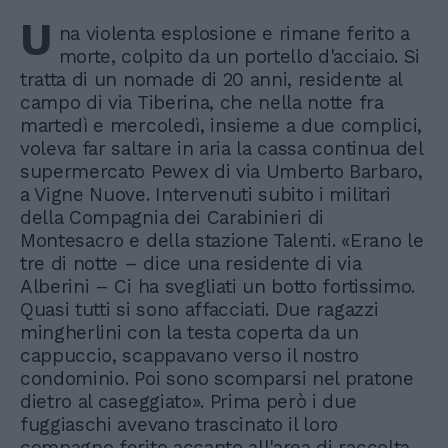
U
na violenta esplosione e rimane ferito a
morte, colpito da un portello d'acciaio. Si
tratta di un nomade di 20 anni, residente al
campo di via Tiberina, che nella notte fra
martedì e mercoledì, insieme a due complici,
voleva far saltare in aria la cassa continua del
supermercato Pewex di via Umberto Barbaro,
a Vigne Nuove. Intervenuti subito i militari
della Compagnia dei Carabinieri di
Montesacro e della stazione Talenti. «Erano le
tre di notte – dice una residente di via
Alberini – Ci ha svegliati un botto fortissimo.
Quasi tutti si sono affacciati. Due ragazzi
mingherlini con la testa coperta da un
cappuccio, scappavano verso il nostro
condominio. Poi sono scomparsi nel pratone
dietro al caseggiato». Prima però i due
fuggiaschi avevano trascinato il loro
compagno ferito accanto all'area di raccolta