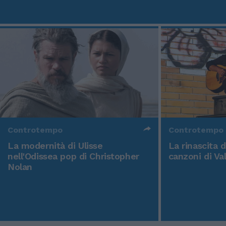
Controtempo
Controtempo
La modernità di Ulisse
La rinascita 
nell'Odissea pop di Christopher
canzoni di Va
Nolan