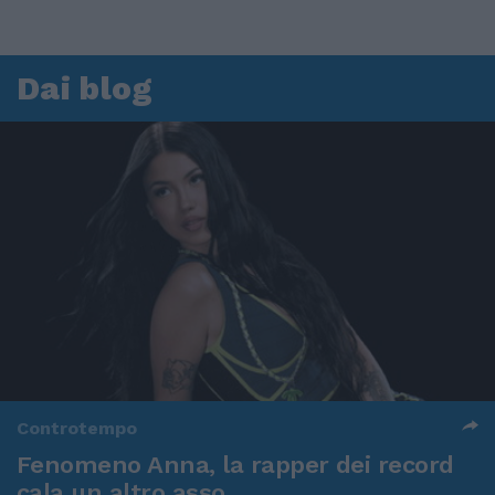
Dai blog
Controtempo
Fenomeno Anna, la rapper dei record
cala un altro asso