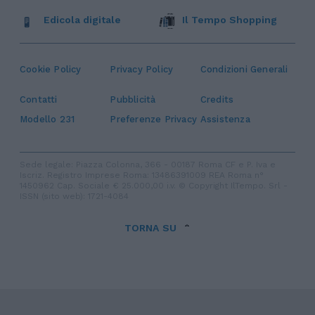
Edicola digitale
Il Tempo Shopping
Cookie Policy
Privacy Policy
Condizioni Generali
Contatti
Pubblicità
Credits
Modello 231
Preferenze Privacy
Assistenza
Sede legale: Piazza Colonna, 366 - 00187 Roma CF e P. Iva e
Iscriz. Registro Imprese Roma: 13486391009 REA Roma n°
1450962 Cap. Sociale € 25.000,00 i.v. © Copyright IlTempo. Srl -
ISSN (sito web): 1721-4084
TORNA SU