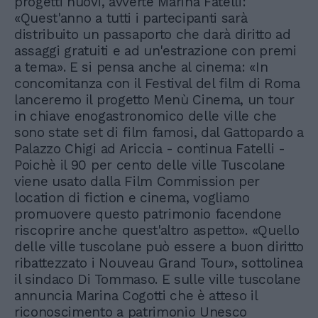
progetti nuovi, avverte Marina Fatelli:
«Quest'anno a tutti i partecipanti sarà
distribuito un passaporto che darà diritto ad
assaggi gratuiti e ad un'estrazione con premi
a tema». E si pensa anche al cinema: «In
concomitanza con il Festival del film di Roma
lanceremo il progetto Menù Cinema, un tour
in chiave enogastronomico delle ville che
sono state set di film famosi, dal Gattopardo a
Palazzo Chigi ad Ariccia - continua Fatelli -
Poichè il 90 per cento delle ville Tuscolane
viene usato dalla Film Commission per
location di fiction e cinema, vogliamo
promuovere questo patrimonio facendone
riscoprire anche quest'altro aspetto». «Quello
delle ville tuscolane può essere a buon diritto
ribattezzato i Nouveau Grand Tour», sottolinea
il sindaco Di Tommaso. E sulle ville tuscolane
annuncia Marina Cogotti che è atteso il
riconoscimento a patrimonio Unesco