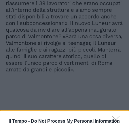
riassumere i 39 lavoratori che erano occupati
all'interno della struttura e siamo sempre
stati disponibili a trovare un accordo anche
con i subconcessionari». Il nuovo Luneur avrà
qualcosa da invidiare all'appena inaugurato
parco di Valmontone? «Sarà una cosa diversa,
Valmontone si rivolge ai teenager, il Luneur
alle famiglie e ai ragazzi più piccoli. Manterrà
quindi il suo carattere storico, quello di
essere l'unico parco divertimenti di Roma
amato da grandi e piccoli».
Il Tempo -
Do Not Process My Personal Information