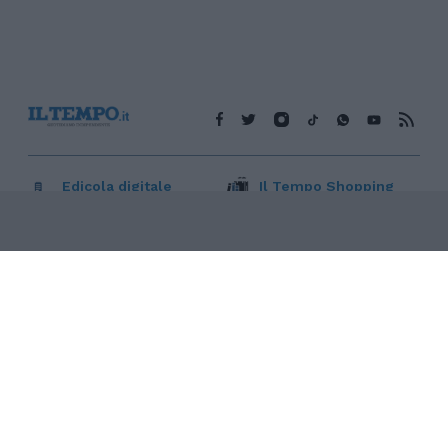
Edicola digitale
Il Tempo Shopping
Cookie Policy
Privacy Policy
Condizioni Generali
Contatti
Pubblicità
Credits
Modello 231
Preferenze Privacy
Assistenza
Sede legale: Piazza Colonna, 366 - 00187 Roma CF e P. Iva e
Iscriz. Registro Imprese Roma: 13486391009 REA Roma n°
1450962 Cap. Sociale € 25.000,00 i.v. © Copyright IlTempo. Srl -
ISSN (sito web): 1721-4084