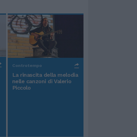
Controtempo
La rinascita della melodia
nelle canzoni di Valerio
Piccolo