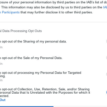
losure of your personal information by third parties on the IAB’s list of
. This information may also be disclosed by us to third parties on the
IA
Participants
that may further disclose it to other third parties.
Le
da
Rudy Giuliani a Come States?
Le
l Data Processing Opt Outs
Trump, Meloni e la strategia
americana
o opt-out of the Sharing of my personal data.
In
o opt-out of the Sale of my Personal Data.
In
to opt-out of processing my Personal Data for Targeted
ing.
In
o opt-out of Collection, Use, Retention, Sale, and/or Sharing
ersonal Data that Is Unrelated with the Purposes for which it
lected.
Out