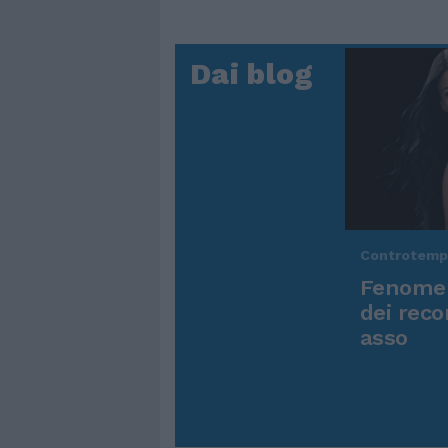
Dai blog
Controtem
Fenomen
dei reco
asso