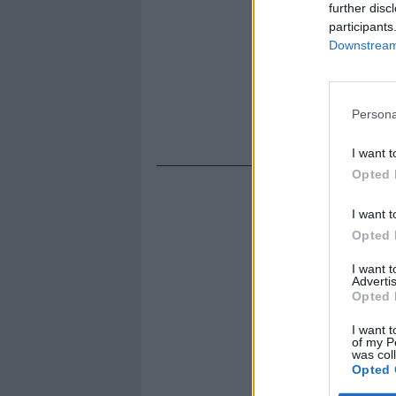
further disc
participants
Downstream 
Persona
I want t
Opted 
I want t
Opted 
I want 
Advertis
Opted 
I want t
of my P
was col
Opted 