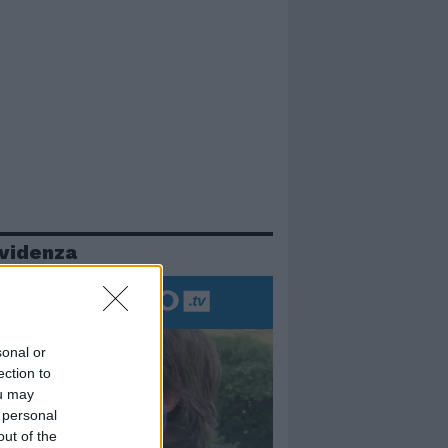
evidenza
sonal or
ection to
ou may
 personal
out of the