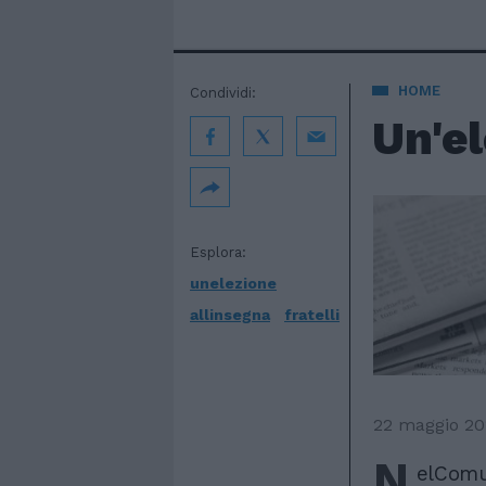
HOME
Condividi:
Un'el
Esplora:
unelezione
allinsegna
fratelli
22 maggio 20
N
elComun