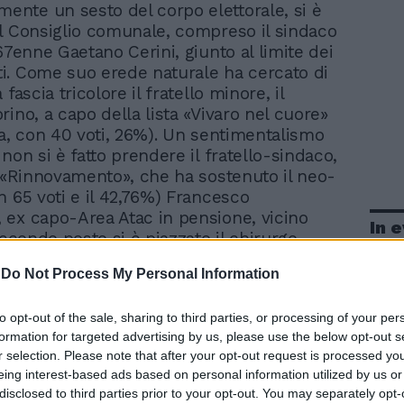
mente un sesto del corpo elettorale, si è
l Consiglio comunale, compreso il sindaco
67enne Gaetano Cerini, giunto al limite dei
. Come suo erede naturale ha cercato di
 fascia tricolore il fratello minore, il
ino, a capo della lista «Vivaro nel cuore»
za, con 40 voti, 26%). Un sentimentalismo
non si è fatto prendere il fratello-sindaco,
n «Rinnovamento», che ha sostenuto il neo-
n 65 voti e il 42,76%) Francesco
ex capo-Area Atac in pensione, vicino
In 
secondo posto si è piazzato il chirurgo
ei, a capo della lista «Camminiamo
-
Do Not Process My Personal Information
e ha raccolto 47 voti (30%). Ant. Sbr.
to opt-out of the sale, sharing to third parties, or processing of your per
formation for targeted advertising by us, please use the below opt-out s
r selection. Please note that after your opt-out request is processed y
eing interest-based ads based on personal information utilized by us or
disclosed to third parties prior to your opt-out. You may separately opt-