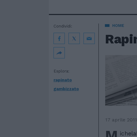
HOME
Condividi:
Rapi
Esplora:
rapinato
gambizzato
17 aprile 2011
M
ichel