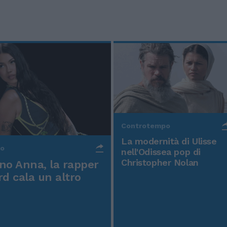
Controtempo
La modernità di Ulisse
po
nell'Odissea pop di
Christopher Nolan
o Anna, la rapper
rd cala un altro