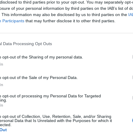
era grave. I due si sono poi dileguati
disclosed to third parties prior to your opt-out. You may separately opt-
 con il bottino, circa settantamila euro in
losure of your personal information by third parties on the IAB’s list of
 banca nessuno ha sentito gli spari. A far
. This information may also be disclosed by us to third parties on the
IA
tti conto di quanto accaduto solo l'arrivo
Participants
that may further disclose it to other third parties.
Le
 dell'ambulanza e dei carabinieri. A
da
l ferito la guarda giurata in servizio
Rudy Giuliani a Come States?
Le
Trump, Meloni e la strategia
tituto di credito che ha chiamato
l Data Processing Opt Outs
americana
nte il 118 e i carabinieri. Sul luogo sono
i militari della compagnia di
o opt-out of the Sharing of my personal data.
o. L'uomo è stato trasportato in
In
n codice rosso al pronto soccorso
e San Giovanni Evangelista di Tivoli e lì,
o opt-out of the Sale of my Personal Data.
te i sanitari si sono presi cura di lui. Al
In
glio. Sul luogo della rapina, a terra ci sono
i gialli lasciati dai militari per gli
to opt-out of processing my Personal Data for Targeted
ing.
i del caso e alcuni fazzoletti sporchi di
In
arta usati probabilmente per tamponare la
ilitari, al comando del capitano Domenico
o opt-out of Collection, Use, Retention, Sale, and/or Sharing
ersonal Data that Is Unrelated with the Purposes for which it
stanno dando la caccia ai due rapinatori
lected.
lta probabilità, prima di agire avevano
Out