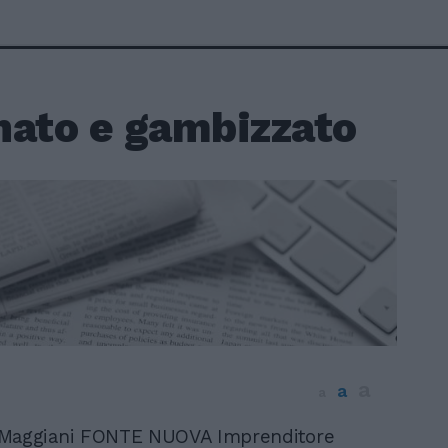
nato e gambizzato
a
a
a
aMaggiani FONTE NUOVA Imprenditore