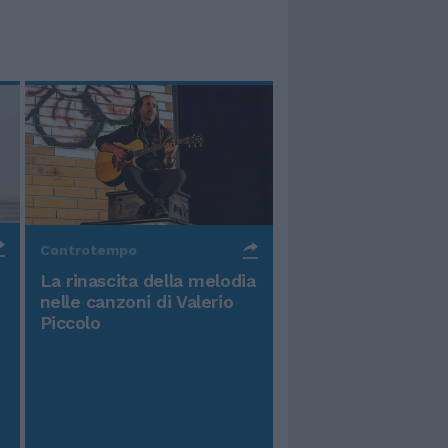
Controtempo
La rinascita della melodia
nelle canzoni di Valerio
Piccolo