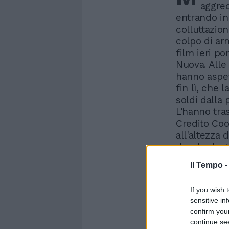
aggred
entrando in
colluttazion
colpo di ar
film ieri po
Nuova. Alle
hanno aspet
fin lì, che 
soldi dalla
L'hanno tras
Credito Coo
all'altezza 
derubarlo. 
Guidonia Mo
Il Tempo 
della fabbr
cercato di d
If you wish 
evitare il f
sensitive in
colpi di pis
confirm you
l'imprendit
continue se