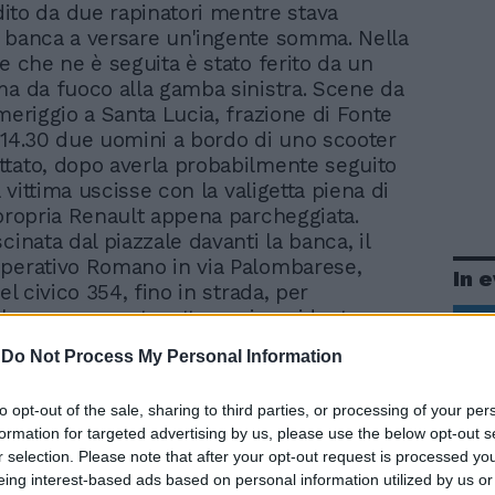
ito da due rapinatori mentre stava
 banca a versare un'ingente somma. Nella
e che ne è seguita è stato ferito da un
ma da fuoco alla gamba sinistra. Scene da
meriggio a Santa Lucia, frazione di Fonte
 14.30 due uomini a bordo di uno scooter
tato, dopo averla probabilmente seguito
la vittima uscisse con la valigetta piena di
 propria Renault appena parcheggiata.
cinata dal piazzale davanti la banca, il
perativo Romano in via Palombarese,
In 
del civico 354, fino in strada, per
L'uomo, sessantesette anni, residente a
ntecelio, titolare di una concessionaria
-
Do Not Process My Personal Information
ica di auto Renault a Santa Lucia, ha
ifendersi e nella colluttazione nata per
to opt-out of the sale, sharing to third parties, or processing of your per
urto uno dei malviventi ha fatto partire i
formation for targeted advertising by us, please use the below opt-out s
tola, forse due. Una pallottola ha ferito
r selection. Please note that after your opt-out request is processed y
ore alla gamba sinistra, fortunatamente
eing interest-based ads based on personal information utilized by us or