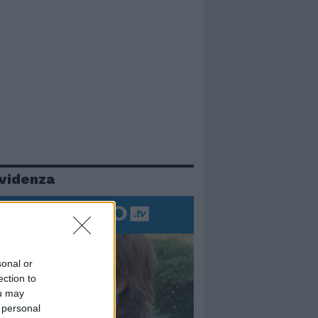
evidenza
sonal or
ection to
ou may
 personal