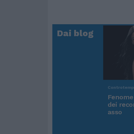
Dai blog
Controtem
Fenomen
dei reco
asso