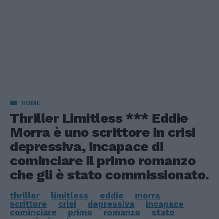
HOME
Thriller Limitless *** Eddie
Morra è uno scrittore in crisi
depressiva, incapace di
cominciare il primo romanzo
che gli è stato commissionato.
thriller
limitless
eddie
morra
scrittore
crisi
depressiva
incapace
cominciare
primo
romanzo
stato