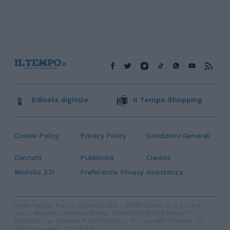
Edicola digitale
Il Tempo Shopping
Cookie Policy
Privacy Policy
Condizioni Generali
Contatti
Pubblicità
Credits
Modello 231
Preferenze Privacy
Assistenza
Sede legale: Piazza Colonna, 366 - 00187 Roma CF e P. Iva e
Iscriz. Registro Imprese Roma: 13486391009 REA Roma n°
1450962 Cap. Sociale € 25.000,00 i.v. © Copyright IlTempo. Srl -
ISSN (sito web): 1721-4084