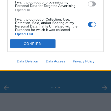
I want to opt-out of processing my
Personal Data for Targeted Advertising.
Opted In
I want to opt-out of Collection, Use,
Retention, Sale, and/or Sharing of my
Personal Data that Is Unrelated with the
Purposes for which it was collected.
Opted Out
CONFIRM
00:00
01:16
Leonardo Maria Del Vecchio dall'ex compagna
Data Deletion
Data Access
Privacy Policy
in ospedale. Le dichiarazioni ai giornalisti