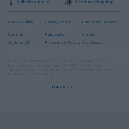
Edicola digitale
Il Tempo Shopping
Cookie Policy
Privacy Policy
Condizioni Generali
Contatti
Pubblicità
Credits
Modello 231
Preferenze Privacy
Assistenza
Sede legale: Piazza Colonna, 366 - 00187 Roma CF e P. Iva e
Iscriz. Registro Imprese Roma: 13486391009 REA Roma n°
1450962 Cap. Sociale € 25.000,00 i.v. © Copyright IlTempo. Srl -
ISSN (sito web): 1721-4084
TORNA SU