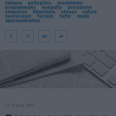
fabiana
pellegrino
movimento
programmato
eseguito
precisione
sequenza
bilanciata
stesso
valore
contorsioni
forzate
fatte
modo
approssimativo
27 marzo 2011