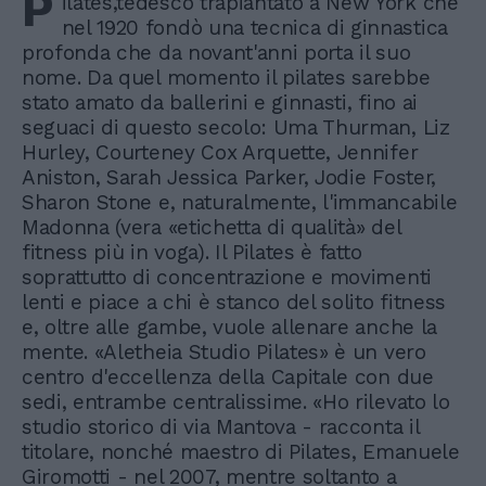
P
ilates,tedesco trapiantato a New York che
nel 1920 fondò una tecnica di ginnastica
profonda che da novant'anni porta il suo
nome. Da quel momento il pilates sarebbe
stato amato da ballerini e ginnasti, fino ai
seguaci di questo secolo: Uma Thurman, Liz
Hurley, Courteney Cox Arquette, Jennifer
Aniston, Sarah Jessica Parker, Jodie Foster,
Sharon Stone e, naturalmente, l'immancabile
Madonna (vera «etichetta di qualità» del
fitness più in voga). Il Pilates è fatto
soprattutto di concentrazione e movimenti
lenti e piace a chi è stanco del solito fitness
e, oltre alle gambe, vuole allenare anche la
mente. «Aletheia Studio Pilates» è un vero
centro d'eccellenza della Capitale con due
sedi, entrambe centralissime. «Ho rilevato lo
studio storico di via Mantova - racconta il
titolare, nonché maestro di Pilates, Emanuele
Giromotti - nel 2007, mentre soltanto a