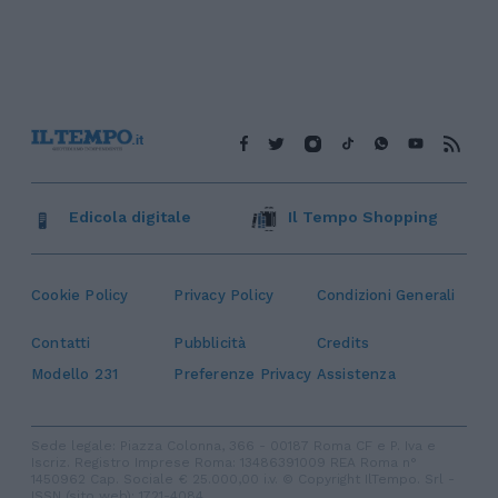
Edicola digitale
Il Tempo Shopping
Cookie Policy
Privacy Policy
Condizioni Generali
Contatti
Pubblicità
Credits
Modello 231
Preferenze Privacy
Assistenza
Sede legale: Piazza Colonna, 366 - 00187 Roma CF e P. Iva e
Iscriz. Registro Imprese Roma: 13486391009 REA Roma n°
1450962 Cap. Sociale € 25.000,00 i.v. © Copyright IlTempo. Srl -
ISSN (sito web): 1721-4084