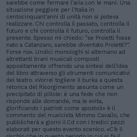
sarebbe come fermare l'aria con le mani. Una
situazione peggiore per l'Italia in
centocinquant'anni di unità non si poteva
realizzare. Chi controlla il passato, controlla il
futuro e chi controlla il futuro, controlla il
presente. Spesso mi chiedo: "se Proietti fosse
nato a Catanzaro, sarebbe diventato Proietti?".
Forse no». Undici monologhi si alternano ad
altrettanti brani musicali composti
appositamente offrendo una sintesi dell'idea
del libro attraverso gli strumenti comunicativi
del teatro. «Vorrei togliere il burka a questa
retorica del Risorgimento assunta come un
precipitato di pillole: è una fede che non
risponde alle domande, ma le evita,
glorificando i patrioti come apostoli» è il
commento del musicista Mimmo Cavallo, che
pubblicherà a giorni il Cd con i tredici pezzi
elaborati per questo evento scenico. «C'è il
rischio che in questo periodo in cui si fa il