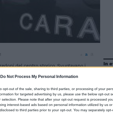
a
a
1
a
In 
predoni del centro storico. Svuotavano i
i abiti firmati in sessanta secondi. Dopo
-
Do Not Process My Personal Information
pi messi a segno negli anni 2008 e 2009 tra
ino, via Bocca di Leone, via due Macelli,
i, via del Corso e via Belsiana (con un
to opt-out of the sale, sharing to third parties, or processing of your per
circa un milione di euro) e un anno di
formation for targeted advertising by us, please use the below opt-out s
r selection. Please note that after your opt-out request is processed y
altro giorno i carabinieri della Compagnia
eing interest-based ads based on personal information utilized by us or
 hanno portato a termine l'operazione
disclosed to third parties prior to your opt-out. You may separately opt-
ion». In tutto undici persone: quattro