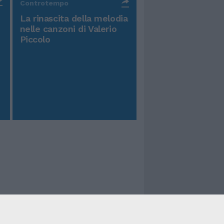
Controtempo
La rinascita della melodia
nelle canzoni di Valerio
Piccolo