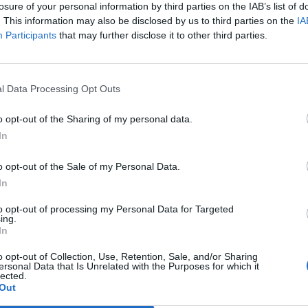
losure of your personal information by third parties on the IAB’s list of
i, due polacche e cinque italiani, due
. This information may also be disclosed by us to third parties on the
IA
 Tra i promotori anche Mario Arciero, 46
Participants
that may further disclose it to other third parties.
inatore d'esperienza, dal colpo al caveau
Le
e nel '99, sino al furto nell'argenteria di
da
cimento nel febbraio scorso. I militari
Rudy Giuliani a Come States?
Le
l Data Processing Opt Outs
i ai tredici dai tabulati telefonici, notando i
Trump, Meloni e la strategia
lefono che risultavano attivi in quella
americana
o opt-out of the Sharing of my personal data.
ll'ora. Tre banditi scegliavano gli obiettivi
In
 evitando i negozi con serrande e
quelli con le vetrine «a giorno», con la
o opt-out of the Sale of my Personal Data.
nottolino. Tutto avveniva in un minuto,
In
osene dell'allarme, convinti che in
condi nessuno sarebbe arrivato a
to opt-out of processing my Personal Data for Targeted
. Due scassinavano e quattro ripulivano la
ing.
In
ra di loro anche una donna. A volto
anti alle mani, entravano, toglievano gli
o opt-out of Collection, Use, Retention, Sale, and/or Sharing
spositori e li gettavano a terra. Fatto il
ersonal Data that Is Unrelated with the Purposes for which it
lected.
ferravano la merce e la mettevano a
Out
 stesse auto rubate usate per arrivare sul