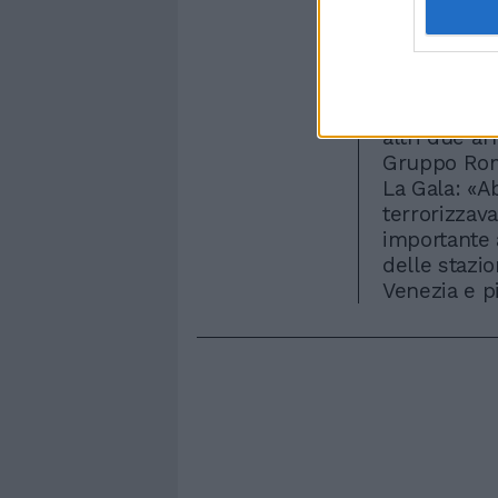
posto. Una 
carreggiata
arrivo delle
referutiva i
attesa di e
altri due af
Gruppo Roma
La Gala: «
terrorizzava
importante a
delle stazi
Venezia e p