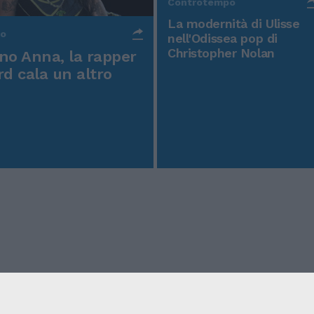
Controtempo
La modernità di Ulisse
po
nell'Odissea pop di
Christopher Nolan
o Anna, la rapper
rd cala un altro
icy
Condizioni Generali