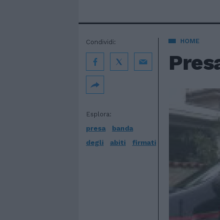
HOME
Condividi:
Presa
Esplora:
presa
banda
degli
abiti
firmati