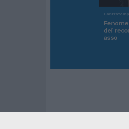
Controtem
Fenomen
dei reco
asso
Cookie Policy
Privacy Pol