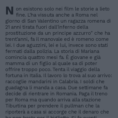
N
on esistono solo nei film le storie a lieto
fine. L'ha vissuta anche a Roma nel
giorno di San Valentino un ragazza romena di
21 anni tirata fuori dall'inferno della
prostituzione da un principe azzurro" che ha
trent'anni, fa il manovale ed è romeno come
lei. I due aguzzini, lei e lui, invece sono stati
fermati dalla polizia. La storia di Mariana
comincia quattro mesi fa. È giovane e già
mamma di un figlio al quale sa di poter
offrire troppo poco. Tenta il viaggio della
fortuna in Italia. Il lavoro lo trova al suo arrivo:
raccoglie mandarini in Calabria. I soldi che
guadagna li manda a casa. Due settimane fa
decide di rientrare in Romania. Paga il treno
per Roma ma quando arriva alla stazione
Tiburtina per prendere il pullman che la
riporterà a casa si accorge che il denaro che
ha non basta per il biglietto. Si fa avanti