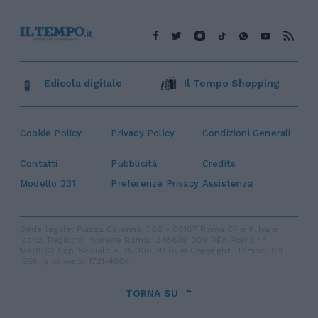
Edicola digitale
Il Tempo Shopping
Cookie Policy
Privacy Policy
Condizioni Generali
Contatti
Pubblicità
Credits
Modello 231
Preferenze Privacy
Assistenza
Sede legale: Piazza Colonna, 366 - 00187 Roma CF e P. Iva e
Iscriz. Registro Imprese Roma: 13486391009 REA Roma n°
1450962 Cap. Sociale € 25.000,00 i.v. © Copyright IlTempo. Srl -
ISSN (sito web): 1721-4084
TORNA SU