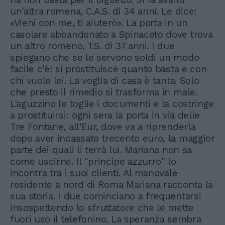
un'altra romena, C.A.S. di 34 anni. Le dice:
«Vieni con me, ti aiuterò». La porta in un
casolare abbandonato a Spinaceto dove trova
un altro romeno, T.S. di 37 anni. I due
spiegano che se le servono soldi un modo
facile c'è: si prostituisce quanto basta e con
chi vuole lei. La voglia di casa è tanta. Solo
che presto il rimedio si trasforma in male.
L'aguzzino le toglie i documenti e la costringe
a prostituirsi: ogni sera la porta in via delle
Tre Fontane, all'Eur, dove va a riprenderla
dopo aver incassato trecento euro, la maggior
parte dei quali li terrà lui. Mariana non sa
come uscirne. Il "principe azzurro" lo
incontra tra i suoi clienti. Al manovale
residente a nord di Roma Mariana racconta la
sua storia. I due cominciano a frequentarsi
insospettendo lo sfruttatore che le mette
fuori uso il telefonino. La speranza sembra