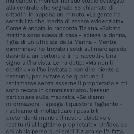
indicando il monitor nel suo studio collegato
alla centrale che segnale 53 chiamate di
cittadini in appena un minuto. «La gente ha
sensibilità che merita di essere evidenziata».
Come è andata lo racconta Tiziana. «Sabato
mattina sono scesa di casa - spiega la donna,
figlia di un ufficiale della Marina - Mentre
camminavo ho trovato i soldi sul marciapiede
davanti a un portone e li ho raccolti». Una
signora l'ha vista. Le ha detto: «Ma non li
conti?». «Io l'ho invitata a non dire niente a
nessuno, per evitare che qualcuno li
reclamasse senza esserne il proprietario e mi
sono recata in commissariato». Nessun
particolare sulla mazzetta. «Se diamo
informazioni - spiega il questore Tagliente -
rischiamo di moltiplicare i possibili
pretendenti mentre il nostro obiettivo è
restituirli al legittimo proprietario». Un'idea su
chi abbia perso quei soldi Tiziana se l'è fatta.