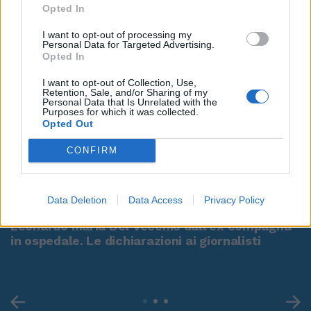
Opted In
I want to opt-out of processing my
Personal Data for Targeted Advertising.
Opted In
I want to opt-out of Collection, Use,
Retention, Sale, and/or Sharing of my
Personal Data that Is Unrelated with the
Purposes for which it was collected.
Opted Out
CONFIRM
00:00
01:16
Data Deletion
Data Access
Privacy Policy
Leonardo Maria Del Vecchio dall'ex compagna
in ospedale. Le dichiarazioni ai giornalisti