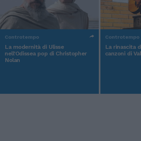
Controtempo
Controtempo
La modernità di Ulisse
La rinascita 
nell'Odissea pop di Christopher
canzoni di Va
Nolan