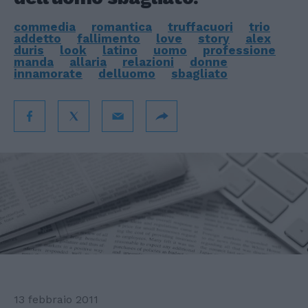
commedia
romantica
truffacuori
trio
addetto
fallimento
love
story
alex
duris
look
latino
uomo
professione
manda
allaria
relazioni
donne
innamorate
delluomo
sbagliato
13 febbraio 2011