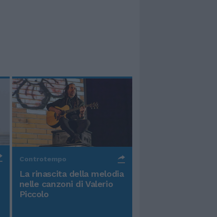
Controtempo
La rinascita della melodia
nelle canzoni di Valerio
Piccolo