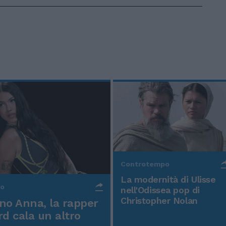
Controtempo
La modernità di Ulisse
po
nell'Odissea pop di
Christopher Nolan
o Anna, la rapper
rd cala un altro