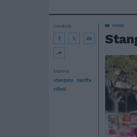
HOME
Condividi:
Stang
Esplora:
stangata
tariffa
rifiuti