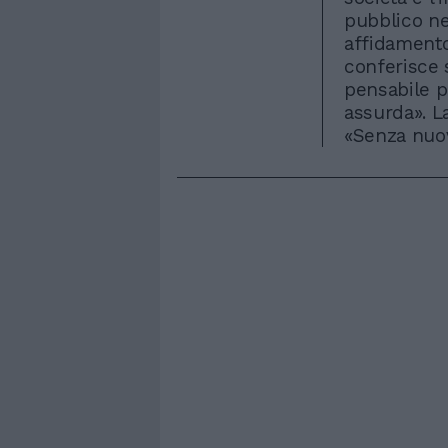
pubblico ne
affidamento
conferisce s
pensabile p
assurda». La
«Senza nuov