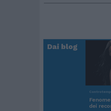
Dai blog
Controtem
Fenomen
dei reco