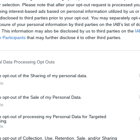
r selection. Please note that after your opt-out request is processed y
vazione che la Tari non è un tributo ma
eing interest-based ads based on personal information utilized by us or
correlata a un servizio reso. E quindi può
disclosed to third parties prior to your opt-out. You may separately opt-
mpagnata dall'Iva. Una domanda, però,
Le
losure of your personal information by third parties on the IAB’s list of
nea. Se l'Iva nel 2010 era stata tolta, per
da
. This information may also be disclosed by us to third parties on the
IA
 la bolletta dei rifiuti non si è abbassata
Rudy Giuliani a Come States?
Le
Participants
that may further disclose it to other third parties.
emente del 10% consentendo ai romani di
Trump, Meloni e la strategia
eno? Il motivo è semplice: perché l'Ama
americana
so ne ha approfittato per introdurre degli
l Data Processing Opt Outs
prio del 10% facendo in modo che i
ontinuassero a versare lo stesso
o opt-out of the Sharing of my personal data.
I romani non hanno notato la differenza
In
incassato il 10%. L'unico a perderci è
ato che non ha più potuto contare sul
o opt-out of the Sale of my Personal Data.
veniente dall'Iva. È per questo motivo che
In
 con la circolare inviata lo scorso 11
 deciso di reintrodurla. Quindi, in realtà,
to opt-out of processing my Personal Data for Targeted
 che arriverrano nella prossima bolletta di
ing.
In
 il frutto degli aumenti operati dall'Ama
so. Tanto per fare qualche esempio, un
o opt-out of Collection, Use, Retention, Sale, and/or Sharing