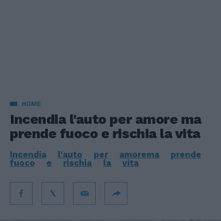
HOME
Incendia l'auto per amore ma
prende fuoco e rischia la vita
Incendia
l'auto
per
amorema
prende
fuoco
e
rischia
la
vita