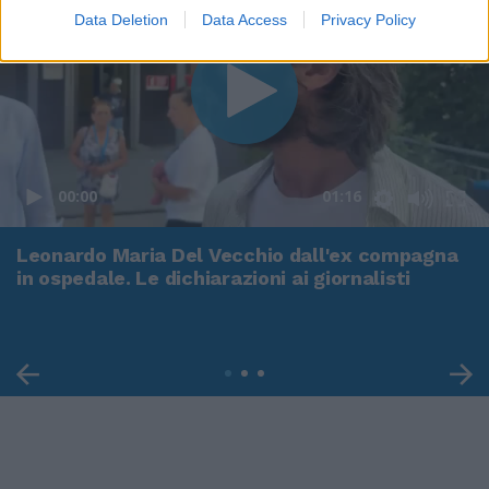
Data Deletion
Data Access
Privacy Policy
00:00
01:16
Leonardo Maria Del Vecchio dall'ex compagna
in ospedale. Le dichiarazioni ai giornalisti