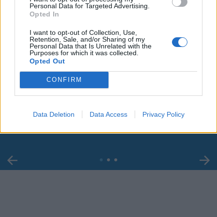
Personal Data for Targeted Advertising.
Opted In
I want to opt-out of Collection, Use,
Retention, Sale, and/or Sharing of my
Personal Data that Is Unrelated with the
Purposes for which it was collected.
Opted Out
CONFIRM
00:00
01:16
Leonardo Maria Del Vecchio dall'ex compagna
Data Deletion
Data Access
Privacy Policy
in ospedale. Le dichiarazioni ai giornalisti