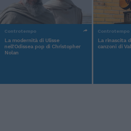
Controtempo
Controtempo
La modernità di Ulisse
La rinascita 
nell'Odissea pop di Christopher
canzoni di Va
Nolan